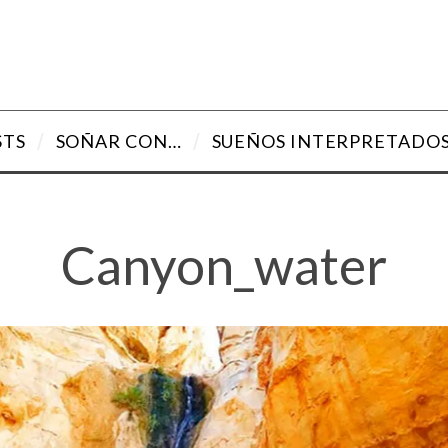
STS
SOÑAR CON…
SUEÑOS INTERPRETADO
Canyon_water