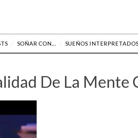
STS
SOÑAR CON…
SUEÑOS INTERPRETADO
alidad De La Mente C