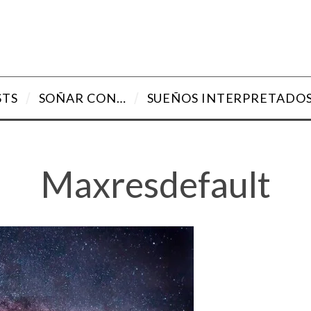
STS
SOÑAR CON…
SUEÑOS INTERPRETADO
Maxresdefault