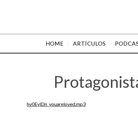
HOME
ARTÍCULOS
PODCA
Protagonist
hv0EylDn_youareloved.mp3