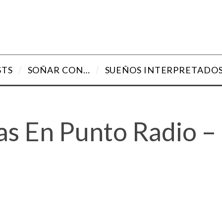
STS
SOÑAR CON…
SUEÑOS INTERPRETADO
as En Punto Radio –