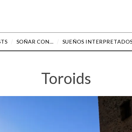
STS
SOÑAR CON…
SUEÑOS INTERPRETADO
Toroids