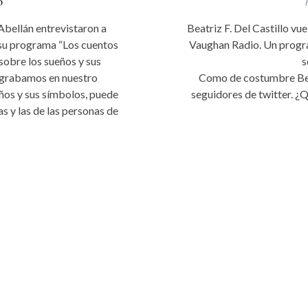
o
Abellán entrevistaron a
Beatriz F. Del Castillo v
 su programa “Los cuentos
Vaughan Radio. Un progra
sobre los sueños y sus
s
 grabamos en nuestro
Como de costumbre Beat
ños y sus símbolos, puede
seguidores de twitter. ¿Q
s y las de las personas de