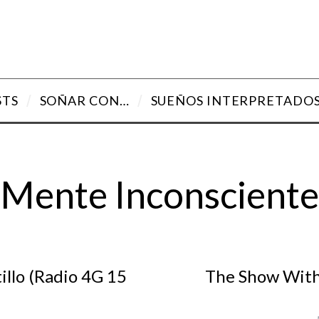
STS
SOÑAR CON…
SUEÑOS INTERPRETADO
Mente Inconsciente
tillo (Radio 4G 15
The Show With