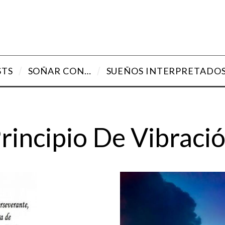
STS
SOÑAR CON…
SUEÑOS INTERPRETADO
rincipio De Vibraci