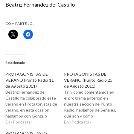
Beatriz Fernández del Castillo
COMPÁRTELO:
Relacionado
PROTAGONISTAS DE
PROTAGONISTAS DE
VERANO (Punto Radio 11
VERANO (Punto Radio 25
de Agosto 2011)
de Agosto 2011)
Beatriz Fernández del
Tal y como comentamos en
Castillo ha colaborado este
el programa anterior, en
verano en Protagonistas de
nuestra sección de Punto
verano, en esta ocasión
Radio, hablamos de Señales,
hablamos con Gonzalo
qué son y cómo
Estefanía de Proyecciones,
En «Podcasts»
interpretarlas. ¡Beatriz
En «Podcasts»
y de cómo reconocerlas
Fernández del Castillo se
PROTAGONISTAS DE
para trabajar con ellas y
atrevió también a