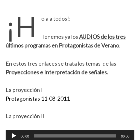
¡H
ola a todos!:
Tenemos ya los
AUDIOS de los tres
últimos programas en Protagonistas de Verano
:
En estos tres enlaces se trata los temas de las
Proyecciones e Interpretación de señales.
La proyección I
Protagonistas 11-08-2011
La proyección II
Reproductor
00:00
00:00