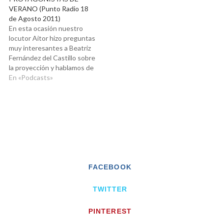
VERANO (Punto Radio 18
mejorar nuestro trabajo
interpretar el sueños de
de Agosto 2011)
interior, y con él, las
Aitor, nuestro locutor!
En esta ocasión nuestro
circunstancias que vivimos
locutor Aitor hizo preguntas
muy interesantes a Beatriz
Fernández del Castillo sobre
la proyección y hablamos de
diferentes ejemplos para
En «Podcasts»
identificarlas.
FACEBOOK
TWITTER
PINTEREST