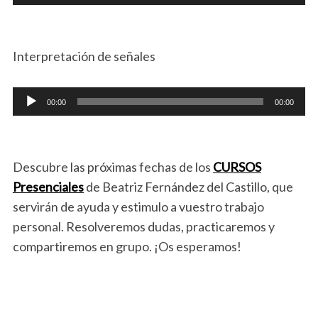
de
audio
Interpretación de señales
Reproductor
00:00
00:00
de
audio
Descubre las próximas fechas de los
CURSOS
Presenciales
de Beatriz Fernández del Castillo, que
servirán de ayuda y estimulo a vuestro trabajo
personal. Resolveremos dudas, practicaremos y
compartiremos en grupo. ¡Os esperamos!