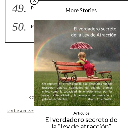
Patrón: El depredador/a emocional
More Stories
Pedid y se os dará se queda algo corto
COPYRIGHT
©2023 BEATRIZ F. DEL CASTILLO
POLÍTICA DE PROTECCIÓN DE DATOS
INFORMACIÓN SOBRE COOKIES
Artículos
El verdadero secreto de
la “ley de atracción”
BACK TO TOP