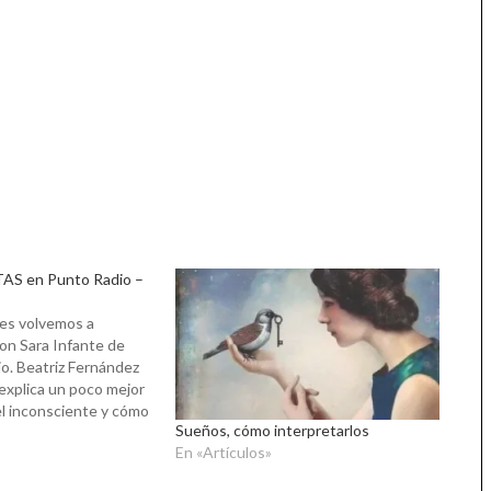
 en Punto Radio –
des volvemos a
on Sara Infante de
. Beatriz Fernández
 explica un poco mejor
l inconsciente y cómo
Sueños, cómo interpretarlos
rpretar los símbolos
En «Artículos»
utilizan puede
 una valiosísima