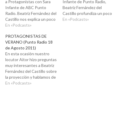
a Protagonistas con Sara
Infante de Punto Radio,
Infante de ABC Punto
Beatriz Fernández del
Radio. Beatriz Fernández del
Castillo profundiza un poco
Castillo nos explica un poco
más en las asociaciones que
En «Podcasts»
mejor cómo funciona el
En «Podcasts»
provocan nuestros
inconsciente y cómo el no
patrones mentales, cómo se
PROTAGONISTAS DE
saber interpretar los
generan éstos en nuestra
VERANO (Punto Radio 18
símbolos que los sueños
vida cotidiana y cómo
de Agosto 2011)
utilizan puede hacernos
reprogramarlos. Hablamos
En esta ocasión nuestro
perder una valiosísima
con una oyente de su
locutor Aitor hizo preguntas
información para tomar las
proyección en positivo con
muy interesantes a Beatriz
decisiones correctas.
la Selección…
Fernández del Castillo sobre
Interpretamos…
la proyección y hablamos de
diferentes ejemplos para
En «Podcasts»
identificarlas.