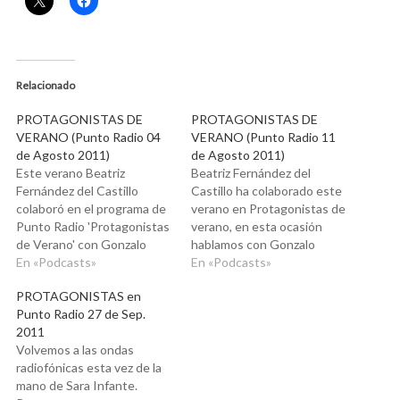
Relacionado
PROTAGONISTAS DE
PROTAGONISTAS DE
VERANO (Punto Radio 04
VERANO (Punto Radio 11
de Agosto 2011)
de Agosto 2011)
Este verano Beatriz
Beatriz Fernández del
Fernández del Castillo
Castillo ha colaborado este
colaboró en el programa de
verano en Protagonistas de
Punto Radio 'Protagonistas
verano, en esta ocasión
de Verano' con Gonzalo
hablamos con Gonzalo
Estefanía. Empezamos a
En «Podcasts»
Estefanía de Proyecciones,
En «Podcasts»
descubrir qué son y cómo
y de cómo reconocerlas
PROTAGONISTAS en
grabamos nuestros
para trabajar con ellas y
Punto Radio 27 de Sep.
patrones internos, y cómo
mejorar nuestro trabajo
2011
los sueños pueden darnos
interior, y con él, las
Volvemos a las ondas
pistas para reconocerlos.
circunstancias que vivimos
radiofónicas esta vez de la
mano de Sara Infante.