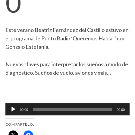
0
Este verano Beatriz Fernández del Castillo estuvo en
el programa de Punto Radio ‘Queremos Hablar’ con
Gonzalo Estefanía.
Nuevas claves para interpretar los sueños a modo de
diagnóstico. Sueños de vuelo, aviones y más…
Reproductor
00:00
00:00
de
audio
COMPÁRTELO: